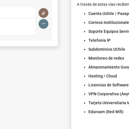
A través de estas vías recibi
Licencias de So
Cuenta Uchile / Pasap
Telefonía IP
Correos Institucional
Subdominios UC
Soporte Equipos Servi
Monitoreo de re
Telefonía IP
Contáctenos
Subdominios UChile
Monitoreo de redes
Almacenamiento Goo
Hosting / Cloud
Licencias de Software
VPN Corporativa (Any
Tarjeta Universitaria 
Eduroam (Red Wifi)