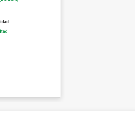
lidad
ltad