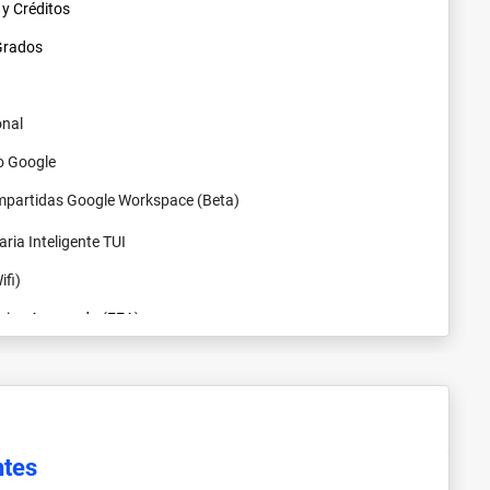
 y Créditos
 Grados
onal
o Google
mpartidas Google Workspace (Beta)
aria Inteligente TUI
fi)
ónica Avanzada (FEA)
PN
a (AnyConnect)
to
ntes
ia