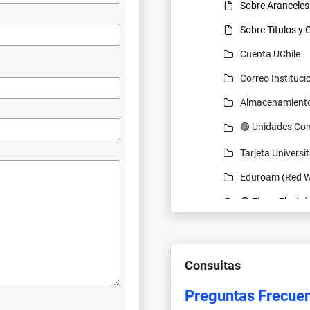
Sobre Aranceles
Sobre Títulos y
Cuenta UChile
Correo Instituci
Almacenamient
🟢 Unidades Co
Tarjeta Universit
Eduroam (Red Wi
🟢 Firma Electr
🟢 FortiClient V
VPN Corporativ
Consultas
Escritorio Remo
Preguntas Frecue
Videoconferenc