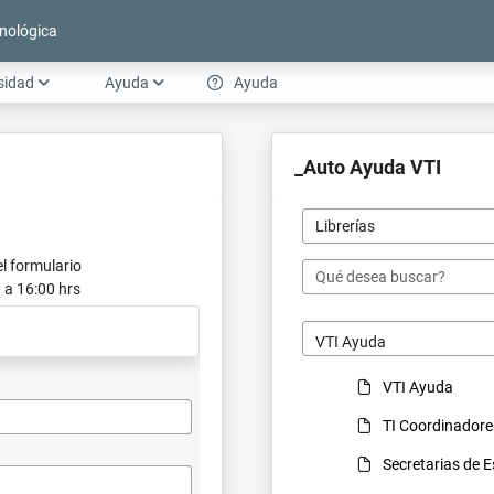
nológica
sidad
Ayuda
Ayuda
_Auto Ayuda VTI
Librerías
l formulario
0 a 16:00 hrs
VTI Ayuda
VTI Ayuda
TI Coordinadore
Secretarias de E