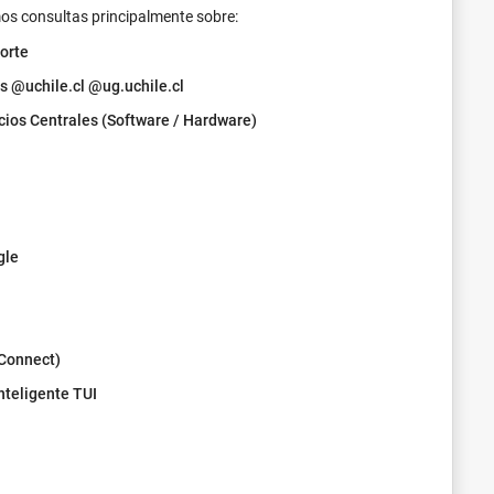
mos consultas principalmente sobre:
ftware
orte
es @uchile.cl @ug.uchile.cl
hile
cios Centrales (Software / Hardware)
des
gle
Connect)
Inteligente TUI